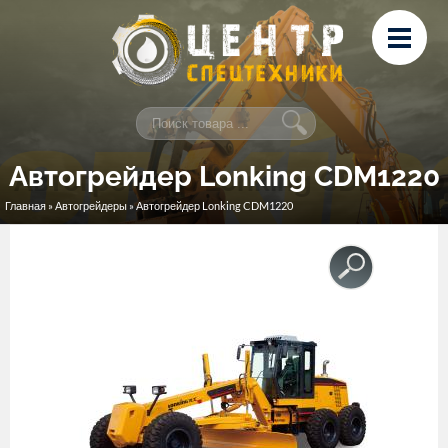
Перейти к основному содержанию
Лизинг
Сервис и ремонт
Контакты
Автогрейдер Lonking CDM1220
Главная
»
Автогрейдеры
» Автогрейдер Lonking CDM1220
Вы здесь