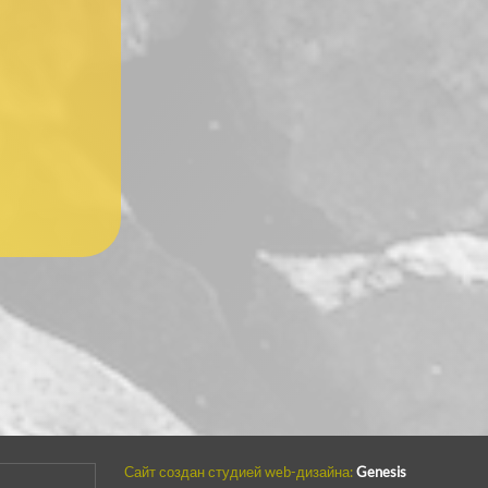
Сайт создан студией web-дизайна:
Genesis