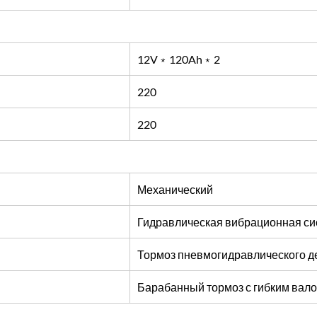
12V﹡120Ah﹡2
220
220
Механический
Гидравлическая вибрационная си
Тормоз пневмогидравлического де
Барабанный тормоз с гибким вал