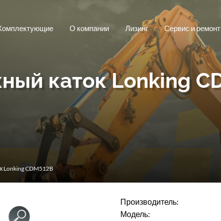
Комплектующие
О компании
Лизинг
Сервис и ремонт
ный каток Lonking C
к Lonking CDM512B
Производитель:
Модель: