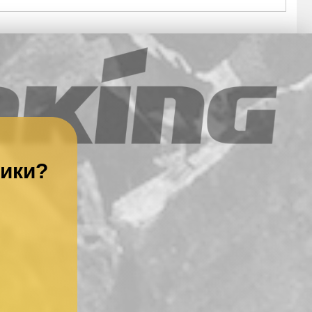
ники?