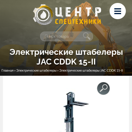
Перейти к основному содержанию
Лизинг
Сервис и ремонт
Контакты
Электрические штабелеры
JAC CDDK 15-II
Главная
»
Электрические штабелеры
» Электрические штабелеры JAC CDDK 15-II
Вы здесь