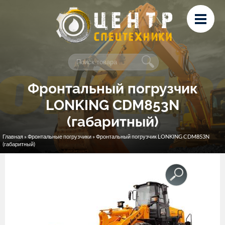
Перейти к основному содержанию
Лизинг
Сервис и ремонт
Контакты
Фронтальный погрузчик
LONKING CDM853N
(габаритный)
Главная
»
Фронтальные погрузчики
» Фронтальный погрузчик LONKING CDM853N
Вы здесь
(габаритный)