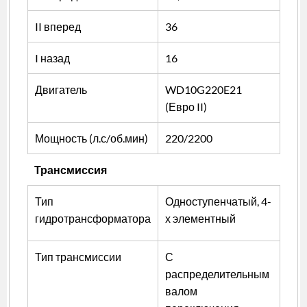
II вперед
36
I назад
16
Двигатель
WD10G220E21
(Евро II)
Мощность (л.с/об.мин)
220/2200
Трансмиссия
Тип
Одноступенчатый, 4-
гидротрансформатора
х элементный
Тип трансмиссии
С
распределительным
валом