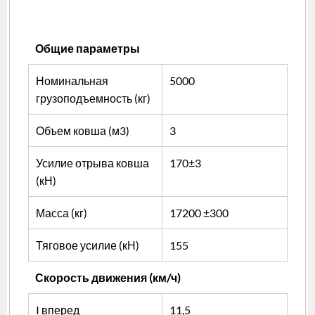
(активная
вкладка)
Общие параметры
Номинальная
5000
грузоподъемность (кг)
Объем ковша (м3)
3
Усилие отрыва ковша
170±3
(кН)
Масса (кг)
17200 ±300
Тяговое усилие (кН)
155
Скорость движения (км/ч)
I вперед
11,5