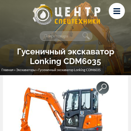
Перейти к основному содержанию
Лизинг
Сервис и ремонт
Контакты
Гусеничный экскаватор
Lonking CDM6035
Главная
»
Экскаваторы
» Гусеничный экскаватор Lonking CDM6035
Вы здесь