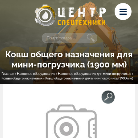
Перейти к основному содержанию
Лизинг
Сервис и ремонт
Контакты
Ковш общего назначения для
мини-погрузчика (1900 мм)
Главная
»
Навесное оборудование
»
Навесное оборудование для мини-погрузчиков
»
Вы здесь
Ковши общего назначения
» Ковш общего назначения для мини-погрузчика (1900 мм)