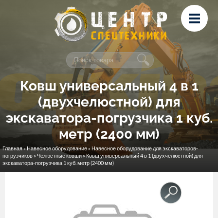
Перейти к основному содержанию
Лизинг
Сервис и ремонт
Контакты
Ковш универсальный 4 в 1
(двухчелюстной) для
экскаватора-погрузчика 1 куб.
метр (2400 мм)
Главная
»
Навесное оборудование
»
Навесное оборудование для экскаваторов-
Вы здесь
погрузчиков
»
Челюстные ковши
» Ковш универсальный 4 в 1 (двухчелюстной) для
экскаватора-погрузчика 1 куб. метр (2400 мм)