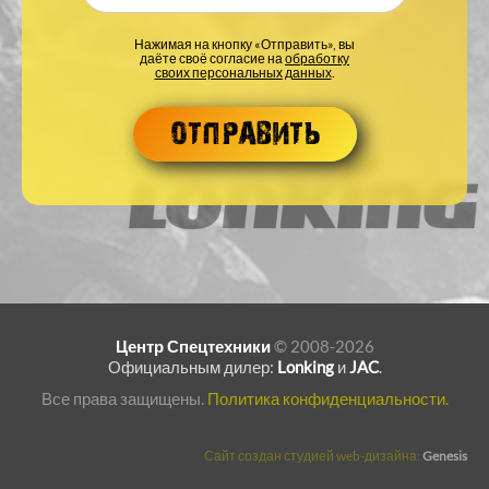
Нажимая на кнопку «Отправить», вы
даёте своё согласие на
обработку
своих персональных данных
.
Центр Спецтехники
© 2008-2026
Официальным дилер:
Lonking
и
JAC
.
Все права защищены.
Политика конфиденциальности.
Сайт создан студией web-дизайна:
Genesis