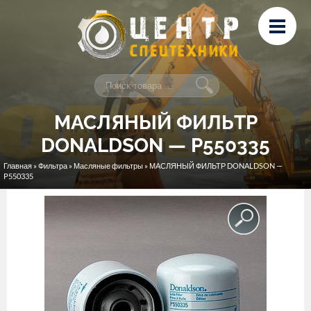
Перейти к основному содержанию
Лизинг
Сервис и ремонт
Контакты
МАСЛЯНЫЙ ФИЛЬТР
DONALDSON — P550335
Главная
»
Фильтра
»
Масляные фильтры
» МАСЛЯНЫЙ ФИЛЬТР DONALDSON —
Вы здесь
P550335