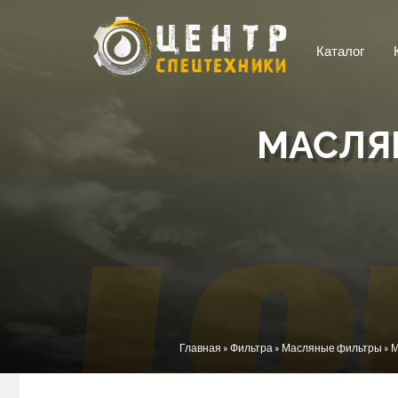
Перейти к основному содержанию
Каталог
МАСЛЯ
Вы здесь
Главная
»
Фильтра
»
Масляные фильтры
» 