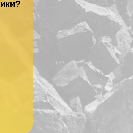
ники?