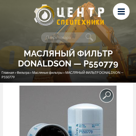
Перейти к основному содержанию
Лизинг
Сервис и ремонт
Контакты
МАСЛЯНЫЙ ФИЛЬТР
DONALDSON — P550779
Главная
»
Фильтра
»
Масляные фильтры
» МАСЛЯНЫЙ ФИЛЬТР DONALDSON —
Вы здесь
P550779