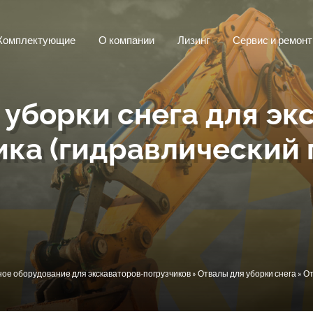
Комплектующие
О компании
Лизинг
Сервис и ремонт
 уборки снега для эк
ика (гидравлический 
ое оборудование для экскаваторов-погрузчиков
»
Отвалы для уборки снега
» От