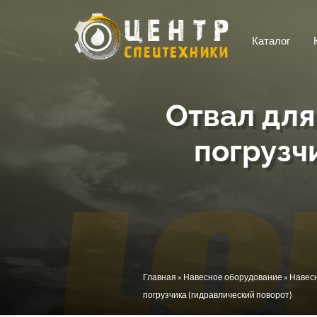
Перейти к основному содержанию
Каталог
Отвал для
погрузч
Вы здесь
Главная
»
Навесное оборудование
»
Навесн
погрузчика (гидравлический поворот)