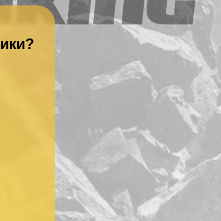
ники?