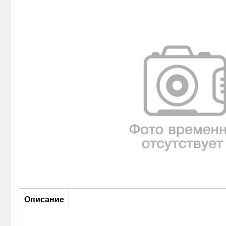
Описание
Описание
(активная
вкладка)