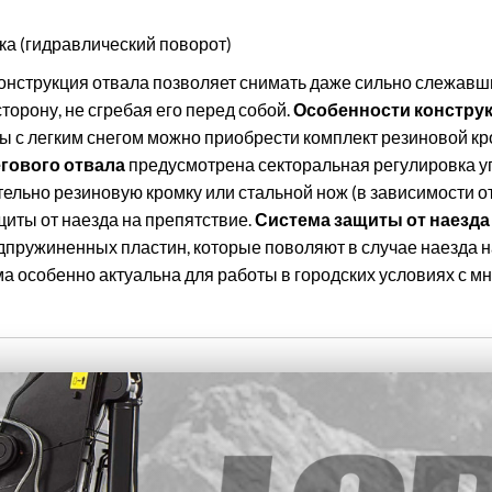
ка (гидравлический поворот)
конструкция отвала позволяет снимать даже сильно слежавши
торону, не сгребая его перед собой.
Особенности конструк
ты с легким снегом можно приобрести комплект резиновой кр
гового отвала
предусмотрена секторальная регулировка у
льно резиновую кромку или стальной нож (в зависимости от
иты от наезда на препятствие.
Система защиты от наезда
пружиненных пластин, которые поволяют в случае наезда на
ма особенно актуальна для работы в городских условиях с м