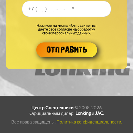
Ваш номер телефона
*
Нажимая на кнопку «Отправить», вы
даёте своё согласие на
обработку
своих персональных данных
.
Центр Спецтехники
© 2008-2026
Официальным дилер:
Lonking
и
JAC
.
Все права защищены.
Политика конфиденциальности.