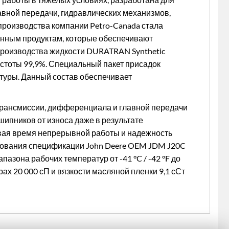
авной передачи, гидравлических механизмов,
производства компании Petro-Canada стала
онным продуктам, которые обеспечивают
производства жидкости DURATRAN Synthetic
истоты 99,9%. Специальный пакет присадок
туры. Данный состав обеспечивает
трансмиссии, дифференциала и главной передачи
ипников от износа даже в результате
вая время непрерывной работы и надежность
ебования спецификации John Deere OEM JDM J20C
пазона рабочих температур от -41 °C / -42 °F до
ах 20 000 сП и вязкости масляной пленки 9,1 сСт