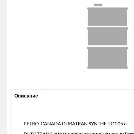
Описание
Описание
(активная
вкладка)
PETRO-CANADA DURATRAN SYNTHETIC 205 л
DURATRAN Synthetic производства компании Petr