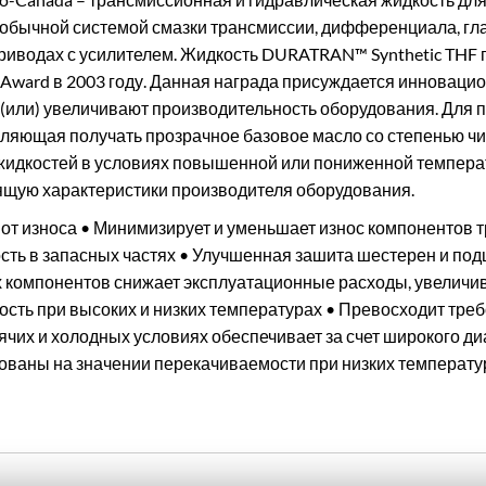
 обычной системой смазки трансмиссии, дифференциала, гл
приводах с усилителем. Жидкость DURATRAN™ Synthetic THF 
 Award в 2003 году. Данная награда присуждается инноваци
(или) увеличивают производительность оборудования. Для 
оляющая получать прозрачное базовое масло со степенью ч
жидкостей в условиях повышенной или пониженной темпера
ящую характеристики производителя оборудования.
от износа • Минимизирует и уменьшает износ компонентов 
ть в запасных частях • Улучшенная зашита шестерен и подш
х компонентов снижает эксплуатационные расходы, увеличи
сть при высоких и низких температурах • Превосходит тр
ячих и холодных условиях обеспечивает за счет широкого диа
нованы на значении перекачиваемости при низких температур