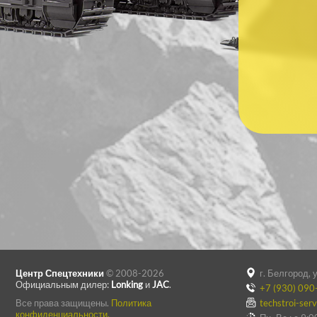
Центр Спецтехники
© 2008-2026
г. Белгород, 
Официальным дилер:
Lonking
и
JAC
.
+7 (930) 090
Все права защищены.
Политика
techstroi-ser
конфиденциальности.