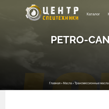
Перейти к основному содержанию
Каталог
PETRO-CAN
Вы здесь
Главная
»
Масла
»
Трансмиссионные масла