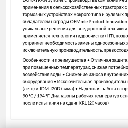
применения в сельскохозяйственных тракторах с
тормозных устройствах мокрого типа и рулевых 
обладателем награды OEMmie Product Innovation
уникальные решения для внедорожной техники и 
применяется технология гидроочистки (HT), позв
устраняет необходимость замены односезонных 
исключительную производительность, превосход
Особенности и преимущества • Отличная защита 
при повышенных температурах, снижая потребнос
воздействия воды • Снижение износа внутренни
оборудования • Исключительная производительно
(лето) и JDM J20D (зима) • Надежная работа в гор
90 °C / 194 °F. Диапазоны рабочих температур ос
после испытания на сдвиг KRL (20 часов)