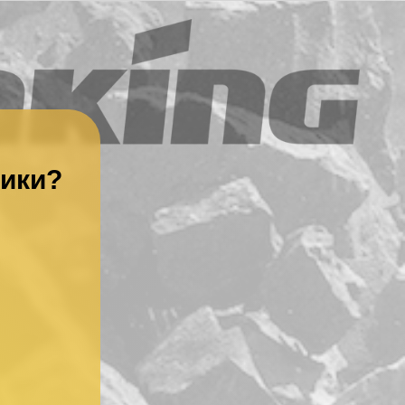
ники?