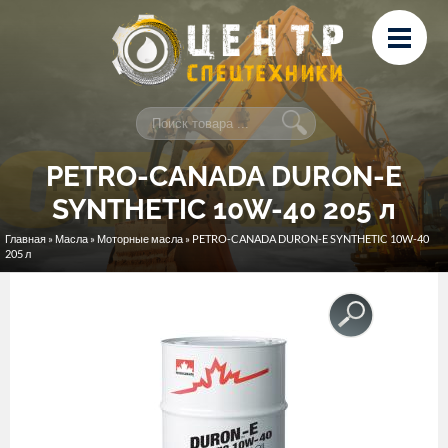
Перейти к основному содержанию
Лизинг
Сервис и ремонт
Контакты
PETRO-CANADA DURON-E
SYNTHETIC 10W-40 205 л
Главная
»
Масла
»
Моторные масла
» PETRO-CANADA DURON-E SYNTHETIC 10W-40
Вы здесь
205 л