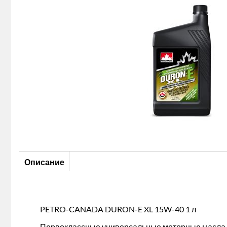
Описание
Описание
(активная
вкладка)
PETRO-CANADA DURON-E XL 15W-40 1 л
Первоклассные универсальные моторные масла с