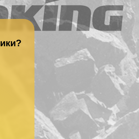
ники?