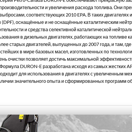
производительности и увеличения расхода топлива. Они пре
выбросами, соответствующих 2010 EPA. В таких двигателях
 (DPF), оснащённые и не оснащённые каталитическим нейт
тельности и средства селективной каталитической нейтрали
ования в дизельных двигателях, работающих на топливе как
ее старых двигателей, выпущенных до 2007 года, и там, гд
истейших в мире базовых масел, изготовленных по технологии
пень очистки позволяет достичь максимальной эффективност
Формула DURON-E разработана исходя из самых жестких API
подходит для использования в двигателях с увеличенным м
наличии значительного опыта и сформированных программ о