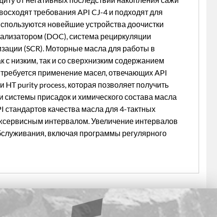
восходят требования API CJ-4 и подходят для
 используются новейшие устройства доочистки
рализатором (DOC), система рециркуляции
зации (SCR). Моторные масла для работы в
 с низким, так и со сверхнизким содержанием
е требуется применение масел, отвечающих API
 HT purity process, которая позволяет получить
и системы присадок и химического состава масла
 стандартов качества масла для 4-тактных
ежсервисным интервалом. Увеличение интервалов
бслуживания, включая программы регулярного