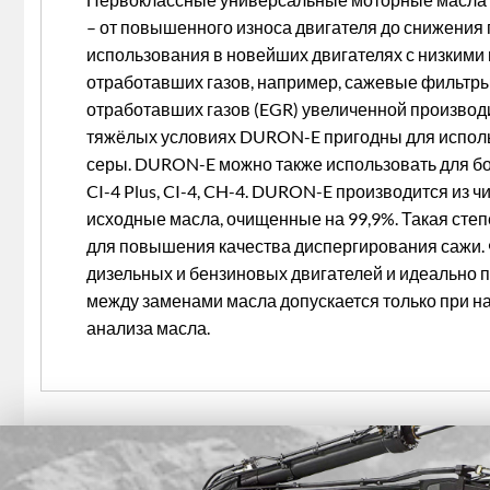
– от повышенного износа двигателя до снижения 
использования в новейших двигателях с низкими 
отработавших газов, например, сажевые фильтры
отработавших газов (EGR) увеличенной производи
тяжёлых условиях DURON-E пригодны для использ
серы. DURON-E можно также использовать для бол
CI-4 Plus, CI-4, CH-4. DURON-E производится из ч
исходные масла, очищенные на 99,9%. Такая сте
для повышения качества диспергирования сажи. 
дизельных и бензиновых двигателей и идеально 
между заменами масла допускается только при 
анализа масла.