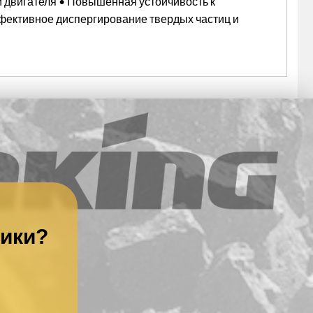
двигателя • Повышенная устойчивость к
фективное диспергирование твердых частиц и
ники?