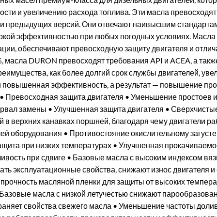
ости и увеличению расхода топлива. Эти масла превосход
CJ-4 и предыдущих версий. Они отвечают наивысшим стандарт
кой эффективностью при любых погодных условиях. Масла
ации, обеспечивают превосходную защиту двигателя и отли
 %, масла DURON превосходят требования API и ACEA, а так
еимущества, как более долгий срок службы двигателей, ув
и повышенная эффективность, а результат — повышение про
• Превосходная защита двигателя • Уменьшение простоев и
рвал замены • Улучшенная защита двигателя • Сверхчистые
 в верхних канавках поршней, благодаря чему двигатели ра
й оборудования • Противостояние окислительному загусте
щита при низких температурах • Улучшенная прокачиваемос
ивость при сдвиге • Базовые масла с высоким индексом вя
ть эксплуатационные свойства, снижают износ двигателя 
 прочность масляной пленки для защиты от высоких темпера
Базовые масла с низкой летучестью снижают парообразован
аняет свойства свежего масла • Уменьшение частоты долив