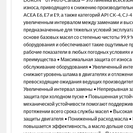
износа, приводящего к снижению производительн
ACEA E6, E7 и E9, а также категорий API CK-4, 
увеличенным интервалом между заменами и высо
предназначенные для тяжелых условий эксплуат
основе базовых масел со степенью чистоты 99,9
оборудования и обеспечивают такие ощутимые пр
рабочие показатели в любых погодных условиях 
преимущества • Максимальная защита от износа 
обслуживание оборудования • Увеличенный инте
снижают уровень шлама в двигателях и отложений
превосходящие ожидания ведущих производителе
Увеличенный интервал замены • Непрерывная за
защита при холодном пуске • Повышенная устойч
механической устойчивости помогают поддержива
протяжении всего срока службы масел • Высокая
защиты двигателя • Пониженный расход масла • 
повышается эффективность, а масло дольше сохр