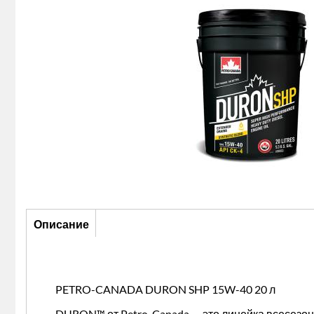
Описание
Описание
(активная
вкладка)
PETRO-CANADA DURON SHP 15W-40 20 л
DURON™ от Petro-Canada — это линейка всесезон