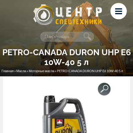
Перейти к основному содержанию
Лизинг
Сервис и ремонт
Контакты
PETRO-CANADA DURON UHP E6
10W-40 5 л
Главная
»
Масла
»
Моторные масла
» PETRO-CANADA DURON UHP E6 10W-40 5 л
Вы здесь