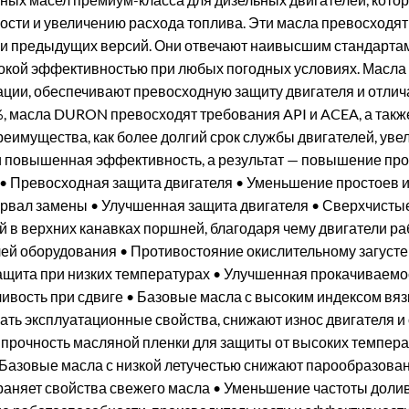
ости и увеличению расхода топлива. Эти масла превосход
CJ-4 и предыдущих версий. Они отвечают наивысшим стандарт
кой эффективностью при любых погодных условиях. Масла
ации, обеспечивают превосходную защиту двигателя и отли
 %, масла DURON превосходят требования API и ACEA, а так
еимущества, как более долгий срок службы двигателей, ув
и повышенная эффективность, а результат — повышение про
• Превосходная защита двигателя • Уменьшение простоев и
рвал замены • Улучшенная защита двигателя • Сверхчистые
 в верхних канавках поршней, благодаря чему двигатели ра
й оборудования • Противостояние окислительному загусте
щита при низких температурах • Улучшенная прокачиваемос
ивость при сдвиге • Базовые масла с высоким индексом вя
ть эксплуатационные свойства, снижают износ двигателя 
 прочность масляной пленки для защиты от высоких темпера
Базовые масла с низкой летучестью снижают парообразован
аняет свойства свежего масла • Уменьшение частоты долив