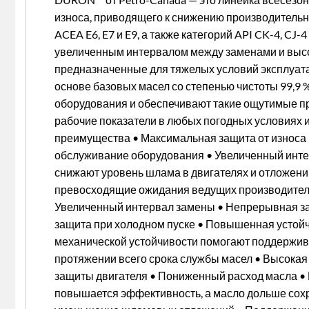
износа, приводящего к снижению производительн
ACEA E6, E7 и E9, а также категорий API CK-4, 
увеличенным интервалом между заменами и высо
предназначенные для тяжелых условий эксплуат
основе базовых масел со степенью чистоты 99,9
оборудования и обеспечивают такие ощутимые пр
рабочие показатели в любых погодных условиях 
преимущества • Максимальная защита от износа 
обслуживание оборудования • Увеличенный инте
снижают уровень шлама в двигателях и отложений
превосходящие ожидания ведущих производителе
Увеличенный интервал замены • Непрерывная за
защита при холодном пуске • Повышенная устойч
механической устойчивости помогают поддержива
протяжении всего срока службы масел • Высокая
защиты двигателя • Пониженный расход масла • 
повышается эффективность, а масло дольше сохр