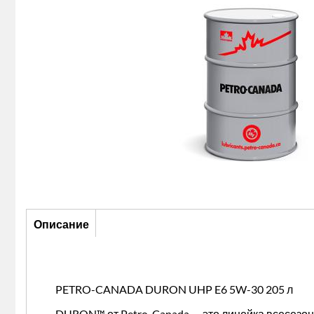
Описание
Описание
(активная
вкладка)
PETRO-CANADA DURON UHP E6 5W-30 205 л
DURON™ от Petro-Canada — это линейка всесезон