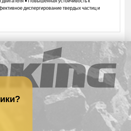
двигателя • Повышенная устойчивость к
фективное диспергирование твердых частиц и
ники?