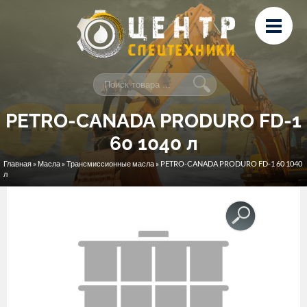
Перейти к основному содержанию
Лизинг
Сервис и ремонт
Контакты
PETRO-CANADA PRODURO FD-1
60 1040 л
Главная
»
Масла
»
Трансмиссионные масла
» PETRO-CANADA PRODURO FD-1 60 1040
Вы здесь
л