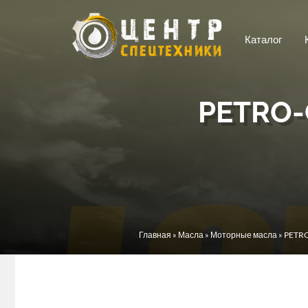
Перейти к основному содержанию
Каталог
PETRO-
Вы здесь
Главная
»
Масла
»
Моторные масла
» PETR