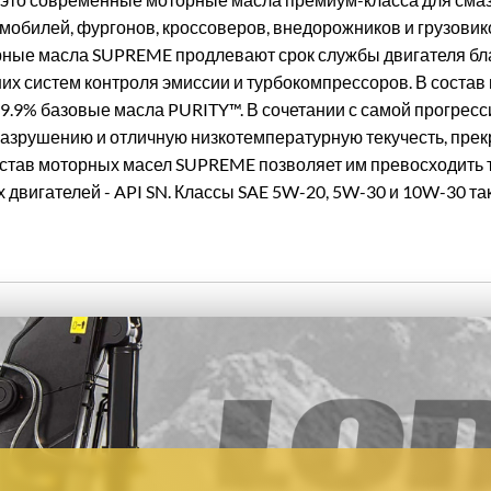
мобилей, фургонов, кроссоверов, внедорожников и грузовик
орные масла SUPREME продлевают срок службы двигателя бл
х систем контроля эмиссии и турбокомпрессоров. В соста
а 99.9% базовые масла PURITY™. В сочетании с самой прогре
зрушению и отличную низкотемпературную текучесть, прек
остав моторных масел SUPREME позволяет им превосходить 
 двигателей - API SN. Классы SAE 5W-20, 5W-30 и 10W-30 