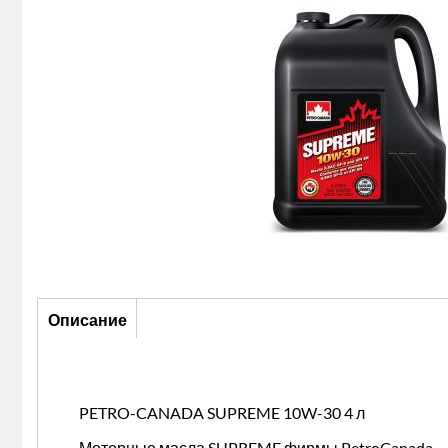
Описание
Описание
(активная
вкладка)
PETRO-CANADA SUPREME 10W-30 4 л
Моторные масла SUPREME фирмы PetroCanada – э