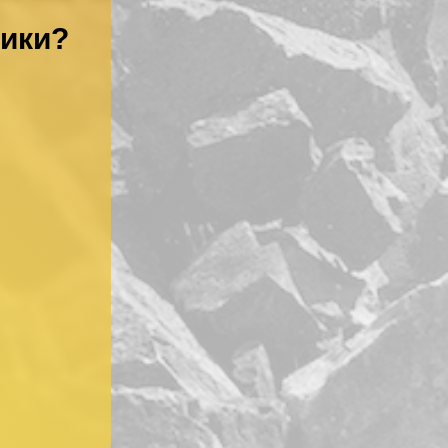
ники?