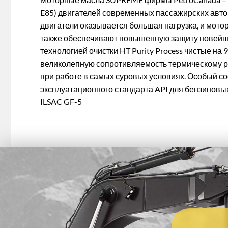
E85) двигателей современных пассажирских авто
двигатели оказывается большая нагрузка, и мот
также обеспечивают повышенную защиту новейши
технологией очистки HT Purity Process чистые н
великолепную сопротивляемость термическому ра
при работе в самых суровых условиях. Особый с
эксплуатационного стандарта API для бензиновых
ILSAC GF-5