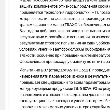
защиты компонентов от износа, продления срок
применяется технология гидроочистки (HT), позв
которые негативно сказываются на производител
трансмиссионное масло TRAXON обеспечивает ма
Благодаря добавлению противоизносных антизад
результатами строжайшего испытания на износост
результатами строгого испытания на сдвиг, обес
условиях, увеличивает срок службы оборудовани
вязкости, особенно при повышенных температурах
Обеспечивает превосходную защиту по пяти пара
Испытание L-37 (стандарт ASTM D6121) проводи
измерения пяти параметров износа в результате 
превышает спецификации по всем параметрам. Б
конкурирующими продуктами GL-5 80W-90 по резул
разложению и отложению осадка, тем дольше оно 
эксплуатационные расходы и увеличить время без
позволяет максимально увеличить срок службы ма