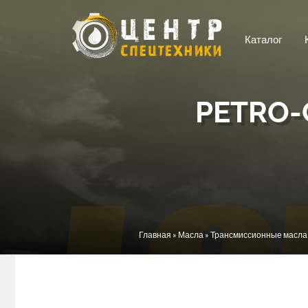
Перейти к основному содержанию
Каталог
PETRO-
Вы здесь
Главная
»
Масла
»
Трансмиссионные масла