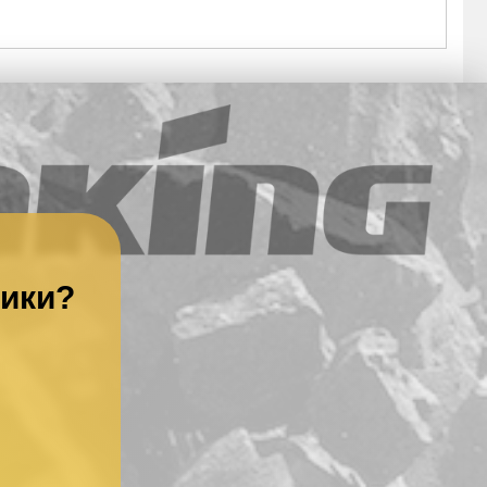
ники?