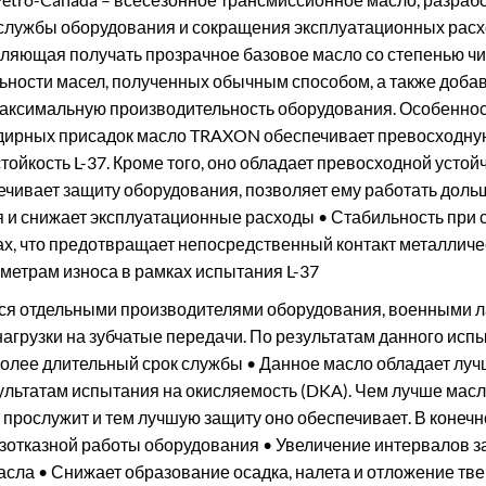
а службы оборудования и сокращения эксплуатационных рас
оляющая получать прозрачное базовое масло со степенью ч
ьности масел, полученных обычным способом, а также добав
ксимальную производительность оборудования. Особенност
ирных присадок масло TRAXON обеспечивает превосходную
ойкость L-37. Кроме того, оно обладает превосходной усто
печивает защиту оборудования, позволяет ему работать доль
я и снижает эксплуатационные расходы • Стабильность при
, что предотвращает непосредственный контакт металлическ
метрам износа в рамках испытания L-37
тся отдельными производителями оборудования, военными
нагрузки на зубчатые передачи. По результатам данного ис
олее длительный срок службы • Данное масло обладает луч
ьтатам испытания на окисляемость (DKA). Чем лучше масло
прослужит и тем лучшую защиту оно обеспечивает. В конечно
отказной работы оборудования • Увеличение интервалов за
сла • Снижает образование осадка, налета и отложение тве