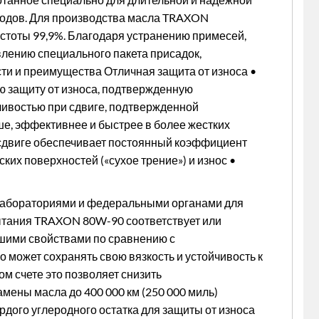
ходов. Для производства масла TRAXON
истоты 99,9%. Благодаря устранению примесей,
лению специального пакета присадок,
и и преимущества Отличная защита от износа •
 защиту от износа, подтвержденную
йчивостью при сдвиге, подтвержденной
ше, эффективнее и быстрее в более жестких
 сдвиге обеспечивает постоянный коэффициент
их поверхностей («сухое трение») и износ •
 лабораториями и федеральными органами для
пытания TRAXON 80W-90 соответствует или
шими свойствами по сравнению с
 может сохранять свою вязкость и устойчивость к
м счете это позволяет снизить
мены масла до 400 000 км (250 000 миль)
рдого углеродного остатка для защиты от износа