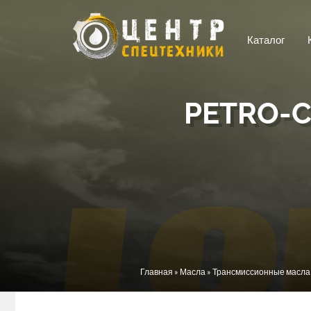
Перейти к основному содержанию
Каталог
PETRO-C
Вы здесь
Главная
»
Масла
»
Трансмиссионные масла