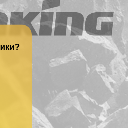
ники?