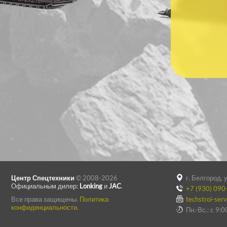
Центр Спецтехники
© 2008-2026
г. Белгород, 
Официальным дилер:
Lonking
и
JAC
.
+7 (930) 090
Все права защищены.
Политика
techstroi-ser
конфиденциальности.
Пн.-Вс.: с 9: