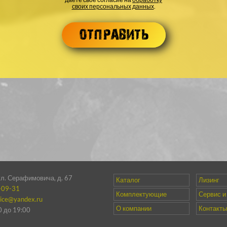
своих персональных данных
.
ул. Серафимовича, д. 67
Каталог
Лизинг
-09-31
Комплектующие
Сервис и
vice@yandex.ru
О компании
Контакты
00 до 19:00