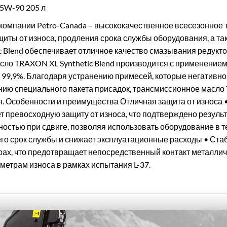
W-90 205 л
 компании Petro-Canada – высококачественное всесезонное
ты от износа, продления срока службы оборудования, а та
 Blend обеспечивает отличное качество смазывания редукто
асло TRAXON XL Synthetic Blend производится с применением
 99,9%. Благодаря устранению примесей, которые негативно
ию специального пакета присадок, трансмиссионное масло 
. Особенности и преимущества Отличная защита от износа
т превосходную защиту от износа, что подтверждено результ
стью при сдвиге, позволяя использовать оборудование в те
его срок службы и снижает эксплуатационные расходы • Ста
ах, что предотвращает непосредственный контакт металличес
метрам износа в рамках испытания L-37.