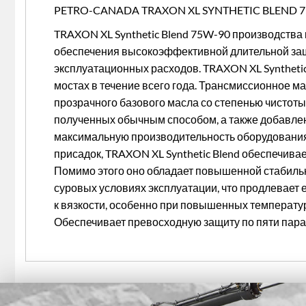
PETRO-CANADA TRAXON XL SYNTHETIC BLEND 75
TRAXON XL Synthetic Blend 75W-90 производства
обеспечения высокоэффективной длительной защи
эксплуатационных расходов. TRAXON XL Synthetic
мостах в течение всего года. Трансмиссионное м
прозрачного базового масла со степенью чистоты
полученных обычным способом, а также добавлен
максимальную производительность оборудования
присадок, TRAXON XL Synthetic Blend обеспечивае
Помимо этого оно обладает повышенной стабильно
суровых условиях эксплуатации, что продлевает 
к вязкости, особенно при повышенных температур
Обеспечивает превосходную защиту по пяти пара