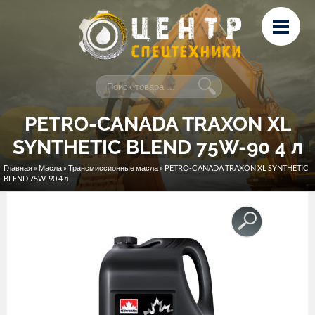
Перейти к основному содержанию
Лизинг
Сервис и ремонт
Контакты
PETRO-CANADA TRAXON XL
SYNTHETIC BLEND 75W-90 4 л
Главная
»
Масла
»
Трансмиссионные масла
» PETRO-CANADA TRAXON XL SYNTHETIC
Вы здесь
BLEND 75W-90 4 л