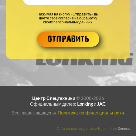
Нажимая на кнопку «Отправить», вы
даёте своё согласие на
обработку
своих персональных данных
.
Центр Спецтехники
© 2008-2026
Официальным дилер:
Lonking
и
JAC
.
Все права защищены.
Политика конфиденциальности.
Сайт создан студией web-дизайна:
Genesis