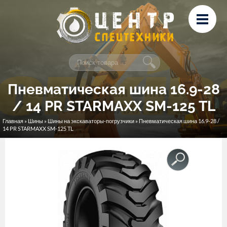
Перейти к основному содержанию
Лизинг
Сервис и ремонт
Контакты
Пневматическая шина 16.9-28
/ 14 PR STARMAXX SM-125 TL
Главная
»
Шины
»
Шины на экскаваторы-погрузчики
» Пневматическая шина 16.9-28 /
Вы здесь
14 PR STARMAXX SM-125 TL