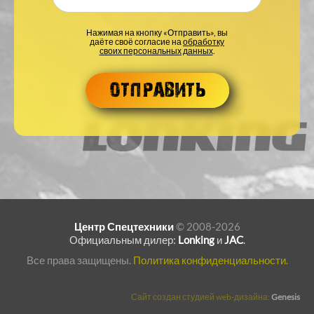
Нажимая на кнопку «Отправить», вы
даёте своё согласие на
обработку
своих персональных данных
.
Центр Спецтехники
© 2008-2026
Официальным дилер:
Lonking
и
JAC
.
Все права защищены.
Политика конфиденциальности.
Сайт создан студией web-дизайна:
Genesis