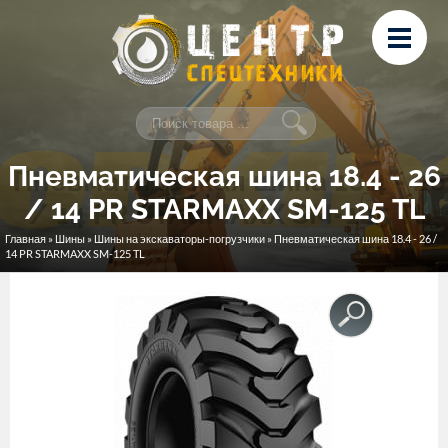
Перейти к основному содержанию
Лизинг
Сервис и ремонт
Контакты
Пневматическая шина 18.4 - 26
/ 14 PR STARMAXX SM-125 TL
Главная
»
Шины
»
Шины на экскаваторы-погрузчики
» Пневматическая шина 18.4 - 26 /
Вы здесь
14 PR STARMAXX SM-125 TL