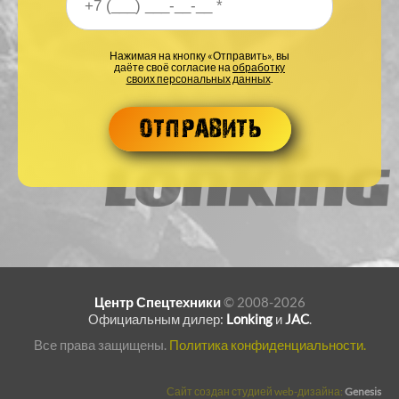
Ваш номер телефона
*
Нажимая на кнопку «Отправить», вы
даёте своё согласие на
обработку
своих персональных данных
.
Центр Спецтехники
© 2008-2026
Официальным дилер:
Lonking
и
JAC
.
Все права защищены.
Политика конфиденциальности.
Сайт создан студией web-дизайна:
Genesis