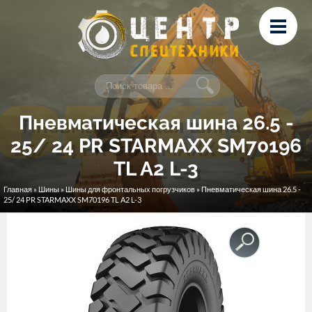
Перейти к основному содержанию
Лизинг
Сервис и ремонт
Контакты
Пневматическая шина 26.5 -
25/ 24 PR STARMAXX SM70196
TL A2 L-3
Главная
»
Шины
»
Шины для фронтальных погрузчиков
» Пневматическая шина 26.5 -
Вы здесь
25/ 24 PR STARMAXX SM70196 TL A2 L-3