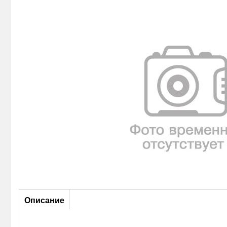
Описание
Описание
(активная
вкладка)