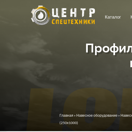
Перейти к основному содержанию
Каталог
Профил
Вы здесь
Главная
»
Навесное оборудование
»
Навесн
(250х1000)