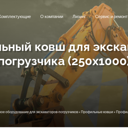
Комплектующие
О компании
Лизинг
Сервис и ремонт
ьный ковш для экска
погрузчика (250х1000
ое оборудование для экскаваторов-погрузчиков
»
Профильные ковши
» Профил