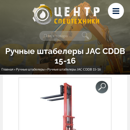
Перейти к основному содержанию
Лизинг
Сервис и ремонт
Контакты
Ручные штабелеры JAC CDDB
15-16
Главная
»
Ручные штабелеры
» Ручные штабелеры JAC CDDB 15-16
Вы здесь