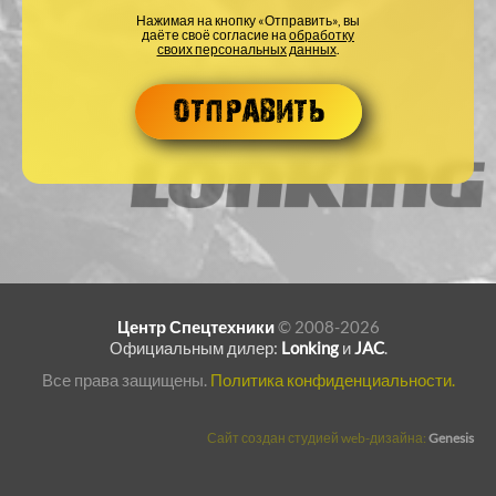
Нажимая на кнопку «Отправить», вы
даёте своё согласие на
обработку
своих персональных данных
.
Центр Спецтехники
© 2008-2026
Официальным дилер:
Lonking
и
JAC
.
Все права защищены.
Политика конфиденциальности.
Сайт создан студией web-дизайна:
Genesis