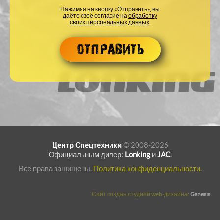
Нажимая на кнопку «Отправить», вы
даёте своё согласие на
обработку
своих персональных данных
.
Центр Спецтехники
© 2008-2026
Официальным дилер:
Lonking
и
JAC
.
Все права защищены.
Политика конфиденциальности.
Сайт создан студией web-дизайна:
Genesis