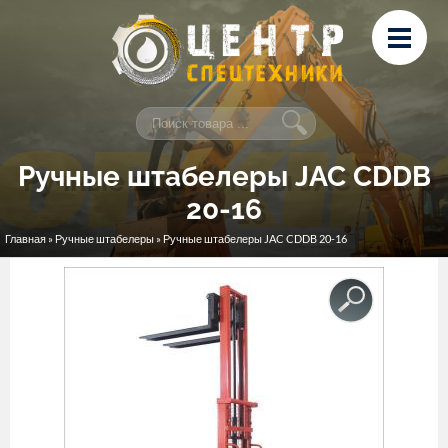
Перейти к основному содержанию
Лизинг
Сервис и ремонт
Контакты
Ручные штабелеры JAC CDDB
20-16
Главная
»
Ручные штабелеры
» Ручные штабелеры JAC CDDB 20-16
Вы здесь