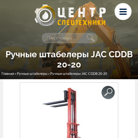
Перейти к основному содержанию
Лизинг
Сервис и ремонт
Контакты
Ручные штабелеры JAC CDDB
20-20
Главная
»
Ручные штабелеры
» Ручные штабелеры JAC CDDB 20-20
Вы здесь