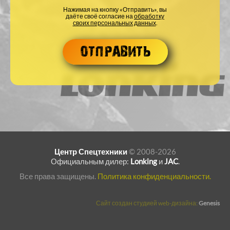
Нажимая на кнопку «Отправить», вы
даёте своё согласие на
обработку
своих персональных данных
.
Центр Спецтехники
© 2008-2026
Официальным дилер:
Lonking
и
JAC
.
Все права защищены.
Политика конфиденциальности.
Сайт создан студией web-дизайна:
Genesis