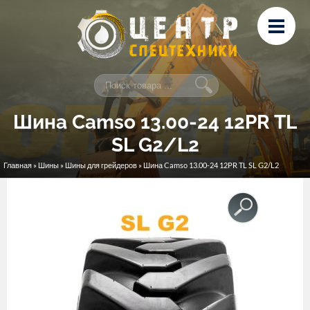
Перейти к основному содержанию
Лизинг
Сервис и ремонт
Контакты
Шина Camso 13.00-24 12PR TL
SL G2/L2
Главная
»
Шины
»
Шины для грейдеров
» Шина Camso 13.00-24 12PR TL SL G2/L2
Вы здесь