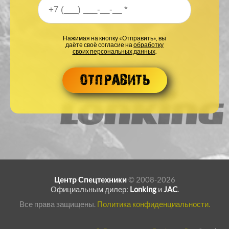
Ваш номер телефона
*
Нажимая на кнопку «Отправить», вы
даёте своё согласие на
обработку
своих персональных данных
.
Центр Спецтехники
© 2008-2026
Официальным дилер:
Lonking
и
JAC
.
Все права защищены.
Политика конфиденциальности.