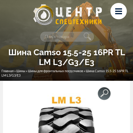
Перейти к основному содержанию
Лизинг
Сервис и ремонт
Контакты
Шина Camso 15.5-25 16PR TL
LM L3/G3/E3
Главная
»
Шины
»
Шины для фронтальных погрузчиков
» Шина Camso 15.5-25 16PR TL
Вы здесь
LM L3/G3/E3