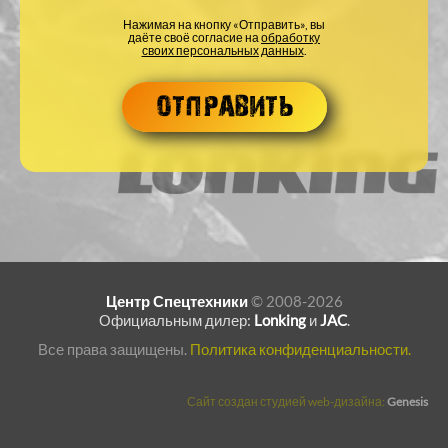
Нажимая на кнопку «Отправить», вы
даёте своё согласие на
обработку
своих персональных данных
.
Центр Спецтехники
© 2008-2026
Официальным дилер:
Lonking
и
JAC
.
Все права защищены.
Политика конфиденциальности.
Сайт создан студией web-дизайна:
Genesis