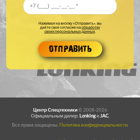
Ваш номер телефона
*
Нажимая на кнопку «Отправить», вы
даёте своё согласие на
обработку
своих персональных данных
.
Центр Спецтехники
© 2008-2026
Официальным дилер:
Lonking
и
JAC
.
Все права защищены.
Политика конфиденциальности.