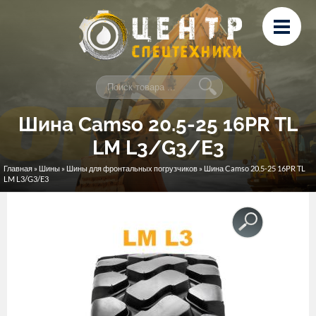
Перейти к основному содержанию
Лизинг
Сервис и ремонт
Контакты
Шина Camso 20.5-25 16PR TL
LM L3/G3/E3
Главная
»
Шины
»
Шины для фронтальных погрузчиков
» Шина Camso 20.5-25 16PR TL
Вы здесь
LM L3/G3/E3