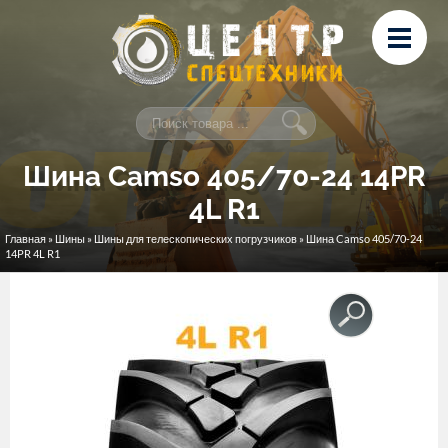
Перейти к основному содержанию
Лизинг
Сервис и ремонт
Контакты
Шина Camso 405/70-24 14PR
4L R1
Главная
»
Шины
»
Шины для телескопических погрузчиков
» Шина Camso 405/70-24
Вы здесь
14PR 4L R1