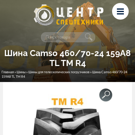
Перейти к основному содержанию
Лизинг
Сервис и ремонт
Контакты
Шина Camso 460/70-24 159A8
TL TM R4
Главная
»
Шины
»
Шины для телескопических погрузчиков
» Шина Camso 460/70-24
Вы здесь
159A8 TL TM R4