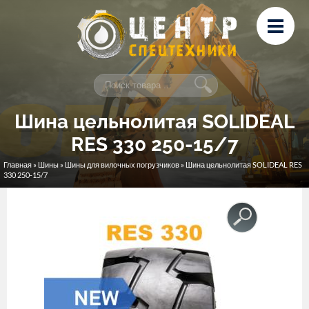
Перейти к основному содержанию
Лизинг
Сервис и ремонт
Контакты
Шина цельнолитая SOLIDEAL
RES 330 250-15/7
Главная
»
Шины
»
Шины для вилочных погрузчиков
» Шина цельнолитая SOLIDEAL RES
Вы здесь
330 250-15/7