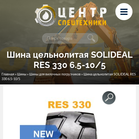
Перейти к основному содержанию
Лизинг
Сервис и ремонт
Контакты
Шина цельнолитая SOLIDEAL
RES 330 6.5-10/5
Главная
»
Шины
»
Шины для вилочных погрузчиков
» Шина цельнолитая SOLIDEAL RES
Вы здесь
330 6.5-10/5