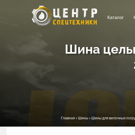
Перейти к основному содержанию
Каталог
Шина цельн
Вы здесь
Главная
»
Шины
»
Шины для вилочных погр