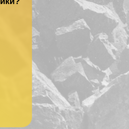
ники?