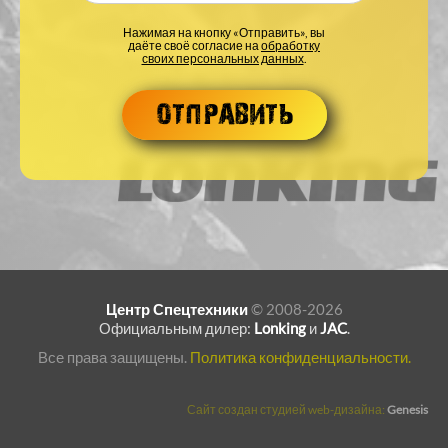
Нажимая на кнопку «Отправить», вы
даёте своё согласие на
обработку
своих персональных данных
.
Центр Спецтехники
© 2008-2026
Официальным дилер:
Lonking
и
JAC
.
Все права защищены.
Политика конфиденциальности.
Сайт создан студией web-дизайна:
Genesis