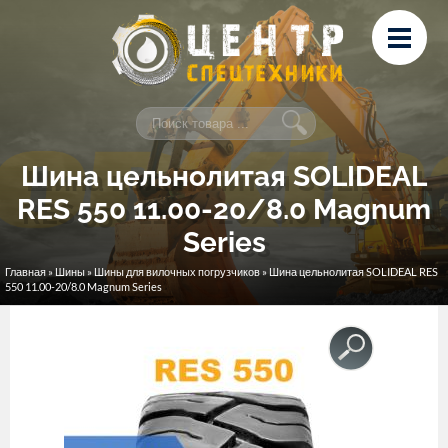
Перейти к основному содержанию
Лизинг
Сервис и ремонт
Контакты
Шина цельнолитая SOLIDEAL
RES 550 11.00-20/8.0 Magnum
Series
Главная
»
Шины
»
Шины для вилочных погрузчиков
» Шина цельнолитая SOLIDEAL RES
Вы здесь
550 11.00-20/8.0 Magnum Series