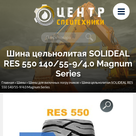
Перейти к основному содержанию
Лизинг
Сервис и ремонт
Контакты
Шина цельнолитая SOLIDEAL
RES 550 140/55-9/4.0 Magnum
Series
Главная
»
Шины
»
Шины для вилочных погрузчиков
» Шина цельнолитая SOLIDEAL RES
Вы здесь
550 140/55-9/4.0 Magnum Series