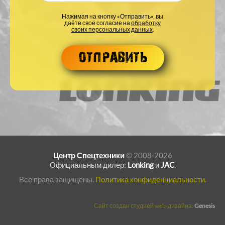
Нажимая на кнопку «Отправить», вы
даёте своё согласие на
обработку
своих персональных данных
.
Центр Спецтехники
© 2008-2026
Официальным дилер:
Lonking
и
JAC
.
Все права защищены.
Политика конфиденциальности.
Сайт создан студией web-дизайна:
Genesis