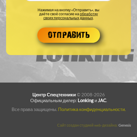
Нажимая на кнопку «Отправить», вы
даёте своё согласие на
обработку
своих персональных данных
.
Центр Спецтехники
© 2008-2026
Официальным дилер:
Lonking
и
JAC
.
Все права защищены.
Политика конфиденциальности.
Сайт создан студией web-дизайна:
Genesis