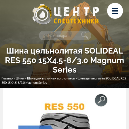
Перейти к основному содержанию
Лизинг
Сервис и ремонт
Контакты
Шина цельнолитая SOLIDEAL
RES 550 15Х4.5-8/3.0 Magnum
Series
Главная
»
Шины
»
Шины для вилочных погрузчиков
» Шина цельнолитая SOLIDEAL RES
Вы здесь
550 15Х4.5-8/3.0 Magnum Series