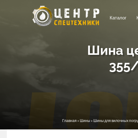
Перейти к основному содержанию
Каталог
Шина ц
355/
Вы здесь
Главная
»
Шины
»
Шины для вилочных погр