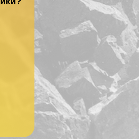
ники?