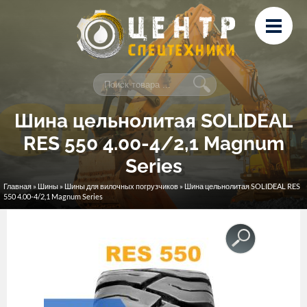
Перейти к основному содержанию
Лизинг
Сервис и ремонт
Контакты
Шина цельнолитая SOLIDEAL
RES 550 4.00-4/2,1 Magnum
Series
Главная
»
Шины
»
Шины для вилочных погрузчиков
» Шина цельнолитая SOLIDEAL RES
Вы здесь
550 4.00-4/2,1 Magnum Series