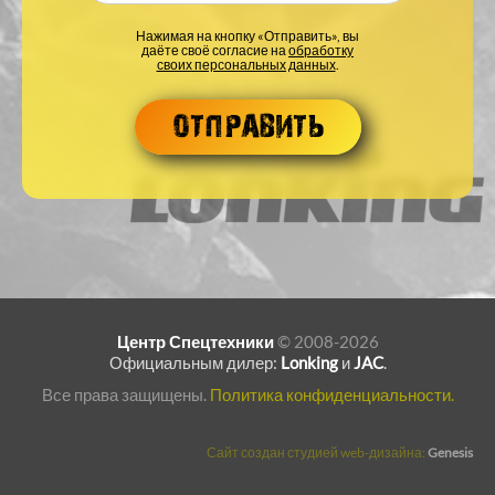
Нажимая на кнопку «Отправить», вы
даёте своё согласие на
обработку
своих персональных данных
.
Центр Спецтехники
© 2008-2026
Официальным дилер:
Lonking
и
JAC
.
Все права защищены.
Политика конфиденциальности.
Сайт создан студией web-дизайна:
Genesis