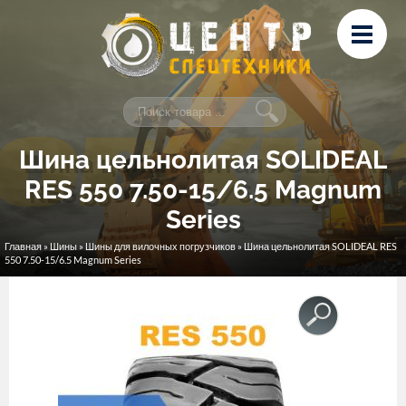
Перейти к основному содержанию
Лизинг
Сервис и ремонт
Контакты
Шина цельнолитая SOLIDEAL
RES 550 7.50-15/6.5 Magnum
Series
Главная
»
Шины
»
Шины для вилочных погрузчиков
» Шина цельнолитая SOLIDEAL RES
Вы здесь
550 7.50-15/6.5 Magnum Series