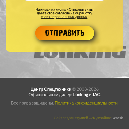
Нажимая на кнопку «Отправить», вы
даёте своё согласие на
обработку
своих персональных данных
.
Центр Спецтехники
© 2008-2026
Официальным дилер:
Lonking
и
JAC
.
Все права защищены.
Политика конфиденциальности.
Сайт создан студией web-дизайна:
Genesis