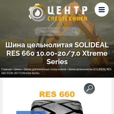
Перейти к основному содержанию
Лизинг
Сервис и ремонт
Контакты
Шина цельнолитая SOLIDEAL
RES 660 10.00-20/7.0 Xtreme
Series
Главная
»
Шины
»
Шины для вилочных погрузчиков
» Шина цельнолитая SOLIDEAL RES
Вы здесь
660 10.00-20/7.0 Xtreme Series