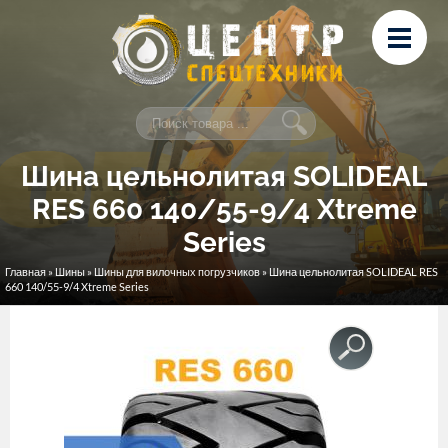
Перейти к основному содержанию
Лизинг
Сервис и ремонт
Контакты
Шина цельнолитая SOLIDEAL
RES 660 140/55-9/4 Xtreme
Series
Главная
»
Шины
»
Шины для вилочных погрузчиков
» Шина цельнолитая SOLIDEAL RES
Вы здесь
660 140/55-9/4 Xtreme Series