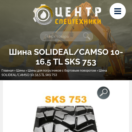
Перейти к основному содержанию
Лизинг
Сервис и ремонт
Контакты
Шина SOLIDEAL/CAMSO 10-
16.5 TL SKS 753
Главная
»
Шины
»
Шины для погрузчиков с бортовым поворотом
» Шина
Вы здесь
SOLIDEAL/CAMSO 10-16.5 TL SKS 753