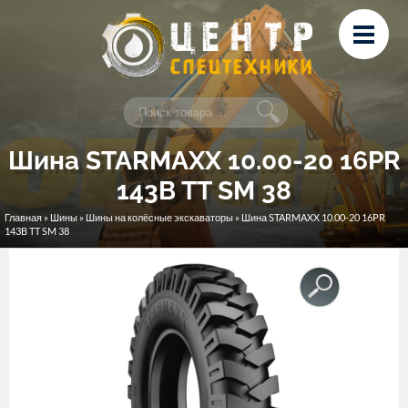
Перейти к основному содержанию
Лизинг
Сервис и ремонт
Контакты
Шина STARMAXX 10.00-20 16PR
143B TT SM 38
Главная
»
Шины
»
Шины на колёсные экскаваторы
» Шина STARMAXX 10.00-20 16PR
Вы здесь
143B TT SM 38