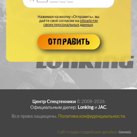
Ваш номер телефона
*
Нажимая на кнопку «Отправить», вы
даёте своё согласие на
обработку
своих персональных данных
.
Центр Спецтехники
© 2008-2026
Официальным дилер:
Lonking
и
JAC
.
Все права защищены.
Политика конфиденциальности.
Сайт создан студией web-дизайна:
Genesis